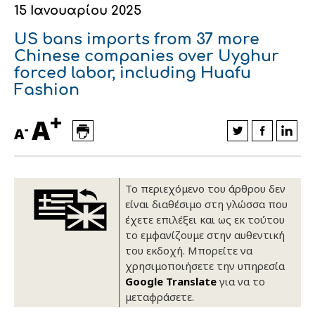
15 Ιανουαρίου 2025
Οικονομικά στοιχεία
Εξαγωγές
Ευφυής γεωργία
Αλυσίδα βάμβακος
Κλωστοϋφαντουργία - Ένδυση
US bans imports from 37 more
Εταιρική δομή
Συνέδρια
Συμβουλευτική στο χωράφι
Εταιρικά νέα
Chinese companies over Uyghur
forced labor, including Huafu
Καινοτομία
Εκκόκκιση για λογαριασμό του
Fashion
παραγωγού
Εκδηλώσεις
+
A
-
A
Ιατρικές υπηρεσίες
Επικοινωνία
Το περιεχόμενο του άρθρου δεν
είναι διαθέσιμο στη γλώσσα που
έχετε επιλέξει και ως εκ τούτου
το εμφανίζουμε στην αυθεντική
του εκδοχή. Μπορείτε να
χρησιμοποιήσετε την υπηρεσία
Google Translate
για να το
μεταφράσετε.
Πως θα μας βρείτε
Πως θα μας βρείτε
Πως θα μας βρείτε
Πως θα μας βρείτε
Πως θα μας βρείτε
Πως θα μας βρείτε
ΑΚΟΛΟΥΘΗΣΤΕ ΜΑΣ
ΑΚΟΛΟΥΘΗΣΤΕ ΜΑΣ
ΑΚΟΛΟΥΘΗΣΤΕ ΜΑΣ
ΑΚΟΛΟΥΘΗΣΤΕ ΜΑΣ
ΑΚΟΛΟΥΘΗΣΤΕ ΜΑΣ
ΑΚΟΛΟΥΘΗΣΤΕ ΜΑΣ