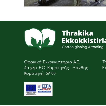
Θρακικά Εκκοκκιστήρια Α.Ε.
Τ
4ο χλμ. Ε.Ο. Κομοτηνής - Ξάνθης
F
Κομοτηνή, 69100