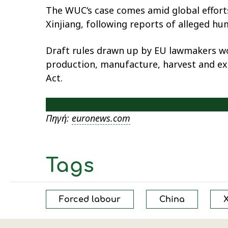
The WUC‘s case comes amid global efforts
Xinjiang, following reports of alleged h
Draft rules drawn up by EU lawmakers wo
production, manufacture, harvest and ext
Act.
Πηγή:
euronews.com
Tags
Forced labour
China
X