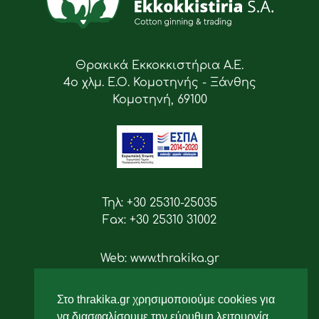
Θρακικά Εκκοκκιστήρια Α.Ε.
4ο χλμ. Ε.Ο. Κομοτηνής - Ξάνθης
Κομοτηνή, 69100
Τηλ: +30 25310-25035
Fax: +30 25310 31002
Web: www.thrakika.gr
Email: info [at] thrakika.gr
Στο thrakika.gr χρησιμοποιούμε cookies για
Ακολουθήστε μας
να διασφαλίσουμε την εύρυθμη λειτουργία