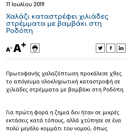
11 Ιουλίου 2019
Οικονομικά στοιχεία
Εξαγωγές
Ευφυής γεωργία
Αλυσίδα βάμβακος
Κλωστοϋφαντουργία - Ένδυση
Χαλάζι καταστρέφει χιλιάδες
Εταιρική δομή
Συνέδρια
Συμβουλευτική στο χωράφι
Εταιρικά νέα
στρέμματα με βαμβάκι στη
Ροδόπη
Καινοτομία
Εκκόκκιση για λογαριασμό του
+
A
παραγωγού
-
Εκδηλώσεις
A
Ιατρικές υπηρεσίες
Επικοινωνία
Πρωτοφανής χαλαζόπτωση προκάλεσε χθες
το απόγευμα ολοκληρωτική καταστροφή σε
χιλιάδες στρέμματα με βαμβάκι στη Ροδόπη.
Για πρώτη φορά η ζημιά δεν ήταν σε μικρές
εκτάσεις κατά τόπους, αλλά χτύπησε σε ένα
Πως θα μας βρείτε
Πως θα μας βρείτε
Πως θα μας βρείτε
Πως θα μας βρείτε
Πως θα μας βρείτε
Πως θα μας βρείτε
ΑΚΟΛΟΥΘΗΣΤΕ ΜΑΣ
ΑΚΟΛΟΥΘΗΣΤΕ ΜΑΣ
ΑΚΟΛΟΥΘΗΣΤΕ ΜΑΣ
ΑΚΟΛΟΥΘΗΣΤΕ ΜΑΣ
ΑΚΟΛΟΥΘΗΣΤΕ ΜΑΣ
ΑΚΟΛΟΥΘΗΣΤΕ ΜΑΣ
πολύ μεγάλο κομμάτι του νομού, όπως