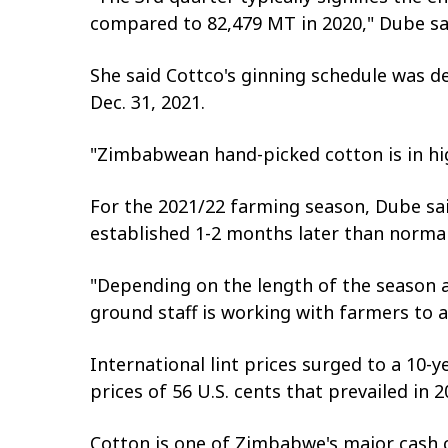
compared to 82,479 MT in 2020," Dube sa
She said Cottco's ginning schedule was d
Dec. 31, 2021.
"Zimbabwean hand-picked cotton is in h
For the 2021/22 farming season, Dube said
established 1-2 months later than normal
"Depending on the length of the season an
ground staff is working with farmers to a
International lint prices surged to a 10-
prices of 56 U.S. cents that prevailed in 2
Cotton is one of Zimbabwe's major cash 