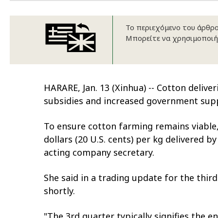
Το περιεχόμενο του άρθρου
Μπορείτε να χρησιμοποιή
HARARE, Jan. 13 (Xinhua) -- Cotton deliv
subsidies and increased government suppo
To ensure cotton farming remains viabl
dollars (20 U.S. cents) per kg delivered
acting company secretary.
She said in a trading update for the th
shortly.
"The 3rd quarter typically signifies the 