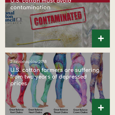
U.S. cotton must avoid
contamination
+
2 Ιανουαρίου 2018
U.S. cotton farmers are suffering
from two years of depressed
prices
+