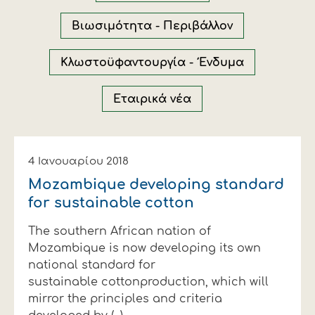
Οικονομικά στοιχεία
Εξαγωγές
Ευφυής γεωργία
Αλυσίδα βάμβακος
Κλωστοϋφαντουργία - Ένδυση
Βιωσιμότητα - Περιβάλλον
Εταιρική δομή
Συνέδρια
Συμβουλευτική στο χωράφι
Εταιρικά νέα
Κλωστοϋφαντουργία - Ένδυμα
Καινοτομία
Εκκόκκιση για λογαριασμό του
Εταιρικά νέα
παραγωγού
Εκδηλώσεις
Ιατρικές υπηρεσίες
Επικοινωνία
4 Ιανουαρίου 2018
Mozambique developing standard
for sustainable cotton
The southern African nation of
Mozambique is now developing its own
national standard for
sustainable cottonproduction, which will
Πως θα μας βρείτε
Πως θα μας βρείτε
Πως θα μας βρείτε
Πως θα μας βρείτε
Πως θα μας βρείτε
Πως θα μας βρείτε
ΑΚΟΛΟΥΘΗΣΤΕ ΜΑΣ
ΑΚΟΛΟΥΘΗΣΤΕ ΜΑΣ
ΑΚΟΛΟΥΘΗΣΤΕ ΜΑΣ
ΑΚΟΛΟΥΘΗΣΤΕ ΜΑΣ
ΑΚΟΛΟΥΘΗΣΤΕ ΜΑΣ
ΑΚΟΛΟΥΘΗΣΤΕ ΜΑΣ
mirror the principles and criteria