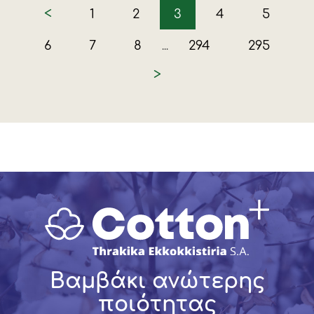
<
1
2
3
4
5
6
7
8
294
295
...
>
Βαμβάκι ανώτερης
ποιότητας