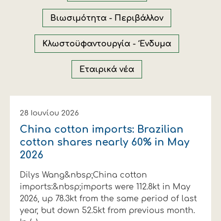
Οικονομικά στοιχεία
Εξαγωγές
Ευφυής γεωργία
Αλυσίδα βάμβακος
Κλωστοϋφαντουργία - Ένδυση
Βιωσιμότητα - Περιβάλλον
Εταιρική δομή
Συνέδρια
Συμβουλευτική στο χωράφι
Εταιρικά νέα
Κλωστοϋφαντουργία - Ένδυμα
Καινοτομία
Εκκόκκιση για λογαριασμό του
Εταιρικά νέα
παραγωγού
Εκδηλώσεις
Ιατρικές υπηρεσίες
Επικοινωνία
28 Ιουνίου 2026
China cotton imports: Brazilian
cotton shares nearly 60% in May
2026
Dilys Wang&nbsp;China cotton
imports:&nbsp;imports were 112.8kt in May
2026, up 78.3kt from the same period of last
Πως θα μας βρείτε
Πως θα μας βρείτε
Πως θα μας βρείτε
Πως θα μας βρείτε
Πως θα μας βρείτε
Πως θα μας βρείτε
ΑΚΟΛΟΥΘΗΣΤΕ ΜΑΣ
ΑΚΟΛΟΥΘΗΣΤΕ ΜΑΣ
ΑΚΟΛΟΥΘΗΣΤΕ ΜΑΣ
ΑΚΟΛΟΥΘΗΣΤΕ ΜΑΣ
ΑΚΟΛΟΥΘΗΣΤΕ ΜΑΣ
ΑΚΟΛΟΥΘΗΣΤΕ ΜΑΣ
year, but down 52.5kt from previous month.