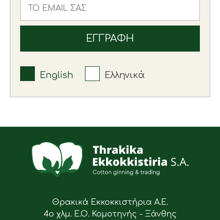
English
Ελληνικά
Θρακικά Εκκοκκιστήρια Α.Ε.
4ο χλμ. Ε.Ο. Κομοτηνής - Ξάνθης