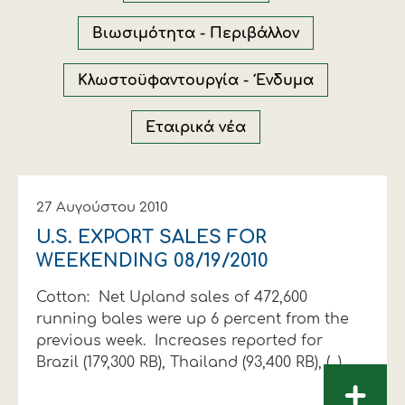
Οικονομικά στοιχεία
Εξαγωγές
Ευφυής γεωργία
Αλυσίδα βάμβακος
Κλωστοϋφαντουργία - Ένδυση
Βιωσιμότητα - Περιβάλλον
Εταιρική δομή
Συνέδρια
Συμβουλευτική στο χωράφι
Εταιρικά νέα
Κλωστοϋφαντουργία - Ένδυμα
Καινοτομία
Εκκόκκιση για λογαριασμό του
Εταιρικά νέα
παραγωγού
Εκδηλώσεις
Ιατρικές υπηρεσίες
Επικοινωνία
27 Αυγούστου 2010
U.S. EXPORT SALES FOR
WEEKENDING 08/19/2010
Cotton: Net Upland sales of 472,600
running bales were up 6 percent from the
previous week. Increases reported for
Brazil (179,300 RB), Thailand (93,400 RB), (...)
+
Πως θα μας βρείτε
Πως θα μας βρείτε
Πως θα μας βρείτε
Πως θα μας βρείτε
Πως θα μας βρείτε
Πως θα μας βρείτε
ΑΚΟΛΟΥΘΗΣΤΕ ΜΑΣ
ΑΚΟΛΟΥΘΗΣΤΕ ΜΑΣ
ΑΚΟΛΟΥΘΗΣΤΕ ΜΑΣ
ΑΚΟΛΟΥΘΗΣΤΕ ΜΑΣ
ΑΚΟΛΟΥΘΗΣΤΕ ΜΑΣ
ΑΚΟΛΟΥΘΗΣΤΕ ΜΑΣ