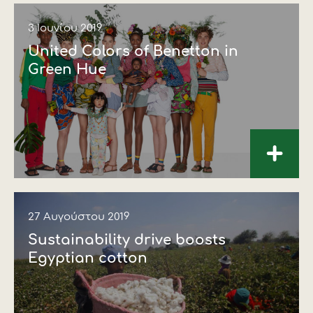
3 Ιουνίου 2019
United Colors of Benetton in
Green Hue
+
27 Αυγούστου 2019
Sustainability drive boosts
Egyptian cotton