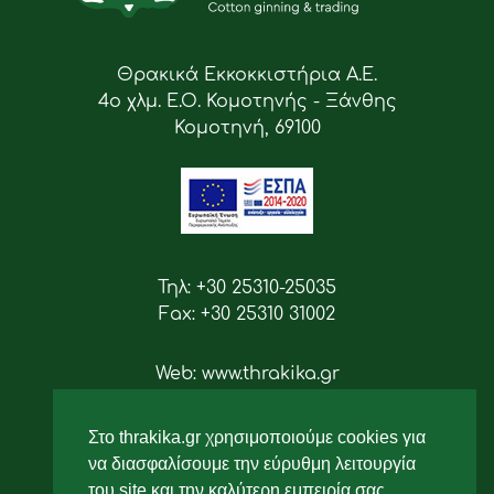
Θρακικά Εκκοκκιστήρια Α.Ε.
4ο χλμ. Ε.Ο. Κομοτηνής - Ξάνθης
Κομοτηνή, 69100
Τηλ: +30 25310-25035
Fax: +30 25310 31002
Web: www.thrakika.gr
Email: info [at] thrakika.gr
Στο thrakika.gr χρησιμοποιούμε cookies για
Ακολουθήστε μας
να διασφαλίσουμε την εύρυθμη λειτουργία
του site και την καλύτερη εμπειρία σας.