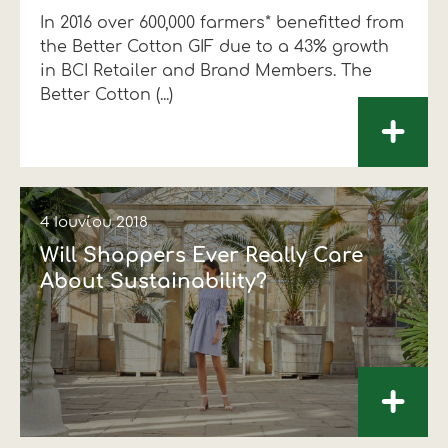
In 2016 over 600,000 farmers* benefitted from
Οικονομικά στοιχεία
Εξαγωγές
Ευφυής γεωργία
Αλυσίδα βάμβακος
Κλωστοϋφαντουργία - Ένδυση
the Better Cotton GIF due to a 43% growth
Εταιρική δομή
Συνέδρια
Συμβουλευτική στο χωράφι
Εταιρικά νέα
in BCI Retailer and Brand Members. The
Better Cotton (...)
Καινοτομία
Εκκόκκιση για λογαριασμό του
+
παραγωγού
Εκδηλώσεις
Ιατρικές υπηρεσίες
Επικοινωνία
4 Ιουνίου 2018
Will Shoppers Ever Really Care
About Sustainability?
+
Πως θα μας βρείτε
Πως θα μας βρείτε
Πως θα μας βρείτε
Πως θα μας βρείτε
Πως θα μας βρείτε
Πως θα μας βρείτε
ΑΚΟΛΟΥΘΗΣΤΕ ΜΑΣ
ΑΚΟΛΟΥΘΗΣΤΕ ΜΑΣ
ΑΚΟΛΟΥΘΗΣΤΕ ΜΑΣ
ΑΚΟΛΟΥΘΗΣΤΕ ΜΑΣ
ΑΚΟΛΟΥΘΗΣΤΕ ΜΑΣ
ΑΚΟΛΟΥΘΗΣΤΕ ΜΑΣ