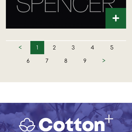
+
<
1
2
3
4
5
>
6
7
8
9