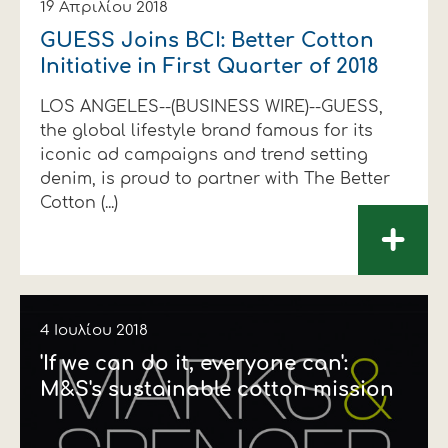
19 Απριλίου 2018
GUESS Joins BCI: Better Cotton
Initiative in First Quarter of 2018
LOS ANGELES--(BUSINESS WIRE)--GUESS,
the global lifestyle brand famous for its
iconic ad campaigns and trend setting
denim, is proud to partner with The Better
Cotton (...)
+
4 Ιουλίου 2018
'If we can do it, everyone can':
M&S's sustainable cotton mission