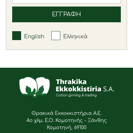
English
Ελληνικά
Θρακικά Εκκοκκιστήρια Α.Ε.
4ο χλμ. Ε.Ο. Κομοτηνής - Ξάνθης
Κομοτηνή, 69100