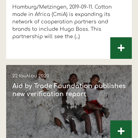
Hamburg/Metzingen, 2019-09-11. Cotton
Οικονομικά στοιχεία
Εξαγωγές
Ευφυής γεωργία
Αλυσίδα βάμβακος
Κλωστοϋφαντουργία - Ένδυση
made in Africa (CmiA) is expanding its
Εταιρική δομή
Συνέδρια
Συμβουλευτική στο χωράφι
Εταιρικά νέα
network of cooperation partners and
brands to include Hugo Boss. This
Καινοτομία
Εκκόκκιση για λογαριασμό του
partnership will see the (...)
+
παραγωγού
Εκδηλώσεις
Ιατρικές υπηρεσίες
Επικοινωνία
22 Ιουλίου 2020
Aid by Trade Foundation publishes
new verification report
+
Πως θα μας βρείτε
Πως θα μας βρείτε
Πως θα μας βρείτε
Πως θα μας βρείτε
Πως θα μας βρείτε
Πως θα μας βρείτε
ΑΚΟΛΟΥΘΗΣΤΕ ΜΑΣ
ΑΚΟΛΟΥΘΗΣΤΕ ΜΑΣ
ΑΚΟΛΟΥΘΗΣΤΕ ΜΑΣ
ΑΚΟΛΟΥΘΗΣΤΕ ΜΑΣ
ΑΚΟΛΟΥΘΗΣΤΕ ΜΑΣ
ΑΚΟΛΟΥΘΗΣΤΕ ΜΑΣ