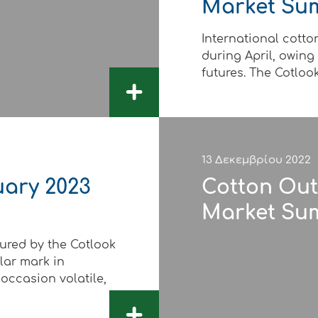
Market Su
International cott
during April, owing
futures. The Cotlook A
+
13 Δεκεμβρίου 2022
uary 2023
Cotton Out
Market Su
sured by the Cotlook
llar mark in
ccasion volatile,
+