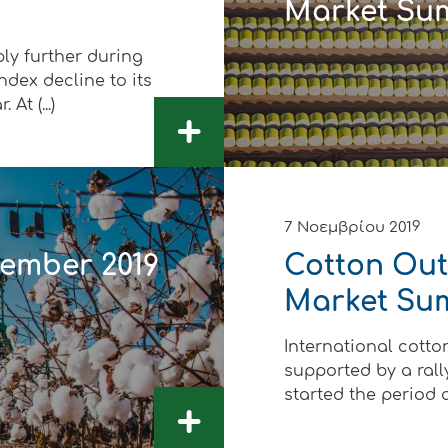
Market Su
δυση
ply further during
ι
dex decline to its
At (...)
+
ό του παραγωγού
7 Νοεμβρίου 2019
tember 2019
Cotton Out
Market Su
International cotto
supported by a rall
started the period at
+
ΑΚΟ
ΑΚΟ
ΑΚΟ
ΑΚΟ
ΑΚΟ
ΑΚΟ