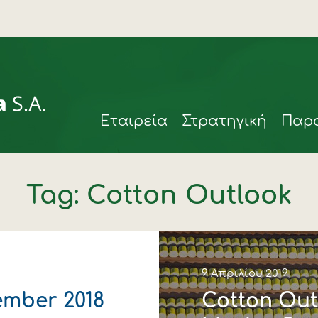
Eταιρεία
Στρατηγική
Παρ
Tag: Cotton Outlook
ιά
9 Απριλίου 2019
ember 2018
Cotton Out
rmax
η