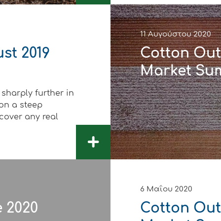
11 Αυγούστου 2020
st 2019
Cotton Outl
Market Su
 sharply further in
on a steep
cover any real
+
6 Μαΐου 2020
e 2020
Cotton Outl