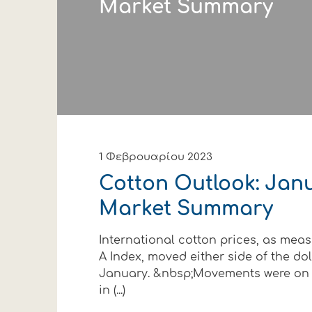
Market Summary
1 Φεβρουαρίου 2023
Cotton Outlook: Jan
Market Summary
International cotton prices, as mea
A Index, moved either side of the do
January. &nbsp;Movements were on o
in (...)