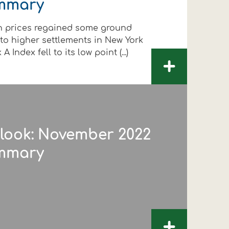
mmary
on prices regained some ground
 to higher settlements in New York
 Index fell to its low point (...)
+
look: November 2022
mmary
+