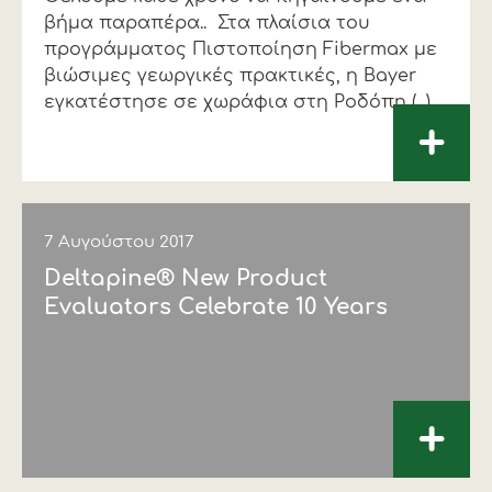
βήμα παραπέρα.. Στα πλαίσια του
Οικονομικά στοιχεία
Εξαγωγές
Ευφυής γεωργία
Αλυσίδα βάμβακος
Κλωστοϋφαντουργία - Ένδυση
προγράμματος Πιστοποίηση Fibermax με
βιώσιμες γεωργικές πρακτικές, η Bayer
Εταιρική δομή
Συνέδρια
Συμβουλευτική στο χωράφι
Εταιρικά νέα
εγκατέστησε σε χωράφια στη Ροδόπη (...)
+
Καινοτομία
Εκκόκκιση για λογαριασμό του
παραγωγού
Εκδηλώσεις
Ιατρικές υπηρεσίες
Επικοινωνία
7 Αυγούστου 2017
Deltapine® New Product
Evaluators Celebrate 10 Years
+
Πως θα μας βρείτε
Πως θα μας βρείτε
Πως θα μας βρείτε
Πως θα μας βρείτε
Πως θα μας βρείτε
Πως θα μας βρείτε
ΑΚΟΛΟΥΘΗΣΤΕ ΜΑΣ
ΑΚΟΛΟΥΘΗΣΤΕ ΜΑΣ
ΑΚΟΛΟΥΘΗΣΤΕ ΜΑΣ
ΑΚΟΛΟΥΘΗΣΤΕ ΜΑΣ
ΑΚΟΛΟΥΘΗΣΤΕ ΜΑΣ
ΑΚΟΛΟΥΘΗΣΤΕ ΜΑΣ