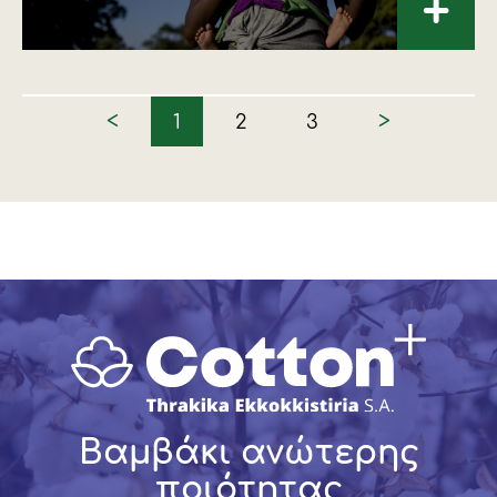
+
<
>
1
2
3
Βαμβάκι ανώτερης
ποιότητας