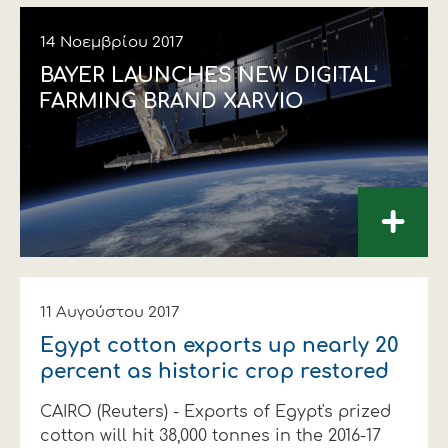
14 Νοεμβρίου 2017
BAYER LAUNCHES NEW DIGITAL
FARMING BRAND XARVIO
+
11 Αυγούστου 2017
Egypt cotton exports up nearly 20
percent as historic crop restored
CAIRO (Reuters) - Exports of Egypt's prized
cotton will hit 38,000 tonnes in the 2016-17