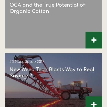
OCA and the True Potential of
Organic Cotton
+
23 Νοεμβρίου 2017
New Weed Tech Blasts Way to Real
Savings?
+