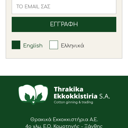
English
Ελληνικά
Θρακικά Εκκοκκιστήρια Α.Ε.
4ο χλμ. Ε.Ο. Κομοτηνής - Ξάνθης