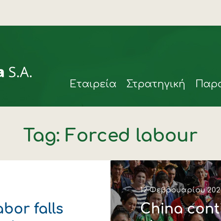
Eταιρεία
Στρατηγική
Παρ
Tag: Forced labour
ιά
12 Φεβρουαρίου 202
bor falls
China conti
rmax
η