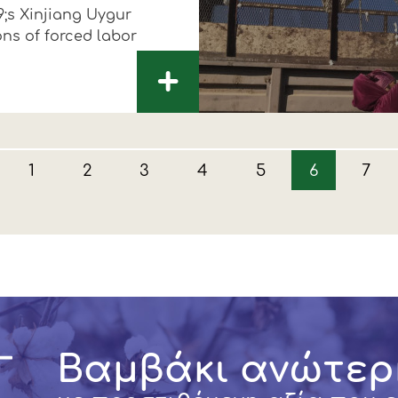
;s Xinjiang Uygur
ns of forced labor
+
1
2
3
4
5
6
7
Βαμβάκι ανώτερ