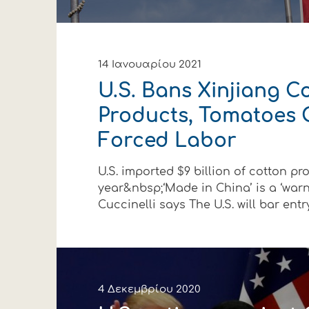
14 Ιανουαρίου 2021
U.S. Bans Xinjiang C
Products, Tomatoes 
Forced Labor
U.S. imported $9 billion of cotton pr
year&nbsp;‘Made in China’ is a ‘warn
Cuccinelli says The U.S. will bar entry o
4 Δεκεμβρίου 2020