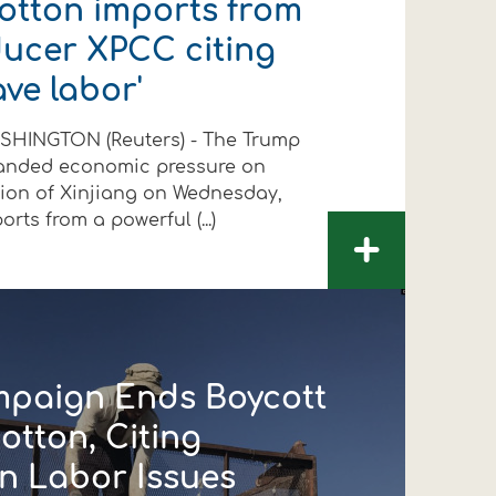
cotton imports from
ucer XPCC citing
ave labor'
SHINGTON (Reuters) - The Trump
panded economic pressure on
gion of Xinjiang on Wednesday,
ts from a powerful (...)
+
paign Ends Boycott
otton, Citing
n Labor Issues