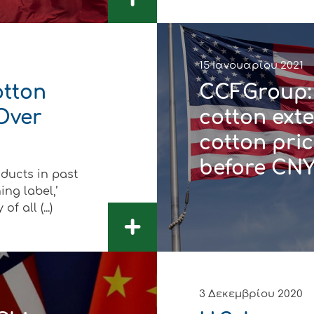
+
15 Ιανουαρίου 2021
otton
CCFGroup: 
Over
cotton ext
cotton pri
before CN
oducts in past
ing label,’
f all (...)
+
3 Δεκεμβρίου 2020