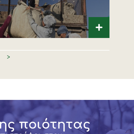
+
>
ης ποιότητας