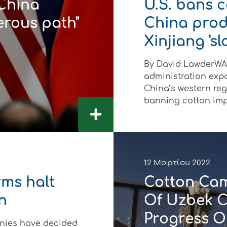
 China
U.S. bans 
gerous path"
China prod
Xinjiang 'sl
By David LawderWA
administration ex
China’s western re
banning cotton impor
+
12 Μαρτίου 2022
rms halt
Cotton Cam
n
Of Uzbek C
Progress O
nies have decided