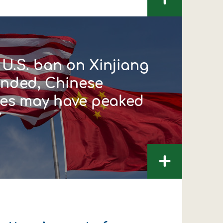
+
U.S. ban on Xinjiang
ended, Chinese
ces may have peaked
Y
+