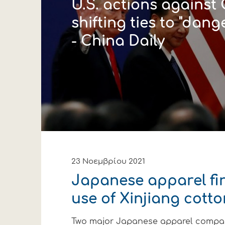
U.S. actions against
shifting ties to "dan
- China Daily
23 Νοεμβρίου 2021
Japanese apparel fi
use of Xinjiang cotto
Two major Japanese apparel compa