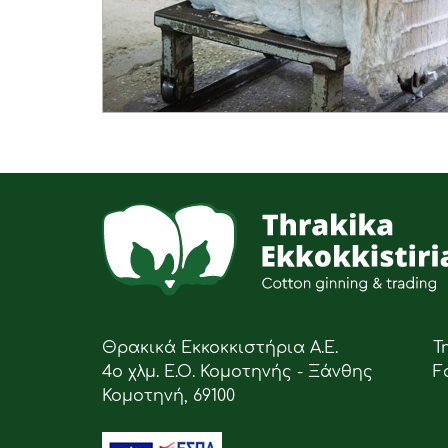
Θρακικά Εκκοκκιστήρια Α.Ε.
Τ
4ο χλμ. Ε.Ο. Κομοτηνής - Ξάνθης
F
Κομοτηνή, 69100