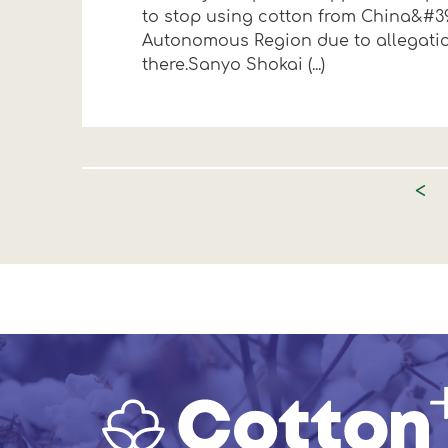
to stop using cotton from China&#39
Autonomous Region due to allegatio
there.Sanyo Shokai (...)
<