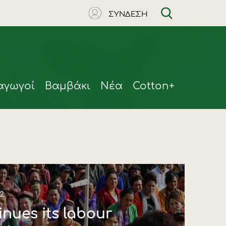
ΣΥΝΔΕΣΗ
αγωγοί
Βαμβάκι
Νέα
Cotton+
2
nues its labour