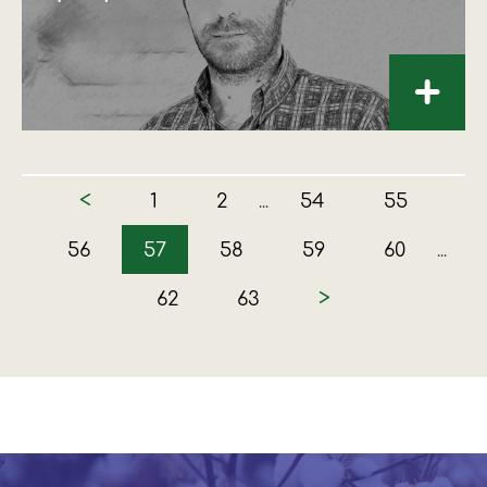
+
<
1
2
54
55
...
56
57
58
59
60
...
>
62
63