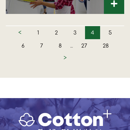
+
<
1
2
3
4
5
6
7
8
27
28
...
>