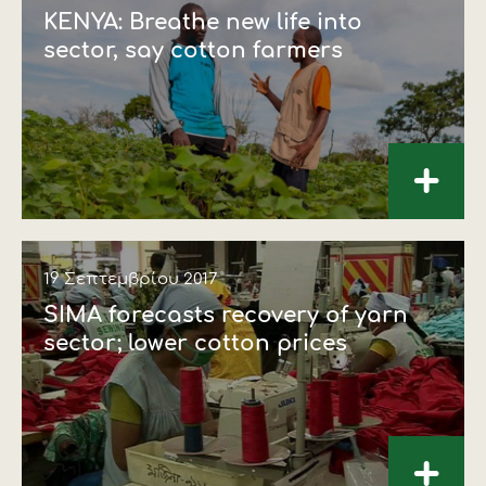
KENYA: Breathe new life into
sector, say cotton farmers
+
19 Σεπτεμβρίου 2017
SIMA forecasts recovery of yarn
sector; lower cotton prices
+