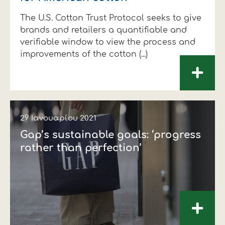
Οικονομικά στοιχεία
Εξαγωγές
Ευφυής γεωργία
Αλυσίδα βάμβακος
Κλωστοϋφαντουργία - Ένδυση
The U.S. Cotton Trust Protocol seeks to give
brands and retailers a quantifiable and
Εταιρική δομή
Συνέδρια
Συμβουλευτική στο χωράφι
Εταιρικά νέα
verifiable window to view the process and
improvements of the cotton (...)
Καινοτομία
Εκκόκκιση για λογαριασμό του
+
παραγωγού
Εκδηλώσεις
Ιατρικές υπηρεσίες
Επικοινωνία
29 Ιανουαρίου 2021
Gap’s sustainable goals: ‘progress
rather than perfection’
+
Πως θα μας βρείτε
Πως θα μας βρείτε
Πως θα μας βρείτε
Πως θα μας βρείτε
Πως θα μας βρείτε
Πως θα μας βρείτε
ΑΚΟΛΟΥΘΗΣΤΕ ΜΑΣ
ΑΚΟΛΟΥΘΗΣΤΕ ΜΑΣ
ΑΚΟΛΟΥΘΗΣΤΕ ΜΑΣ
ΑΚΟΛΟΥΘΗΣΤΕ ΜΑΣ
ΑΚΟΛΟΥΘΗΣΤΕ ΜΑΣ
ΑΚΟΛΟΥΘΗΣΤΕ ΜΑΣ