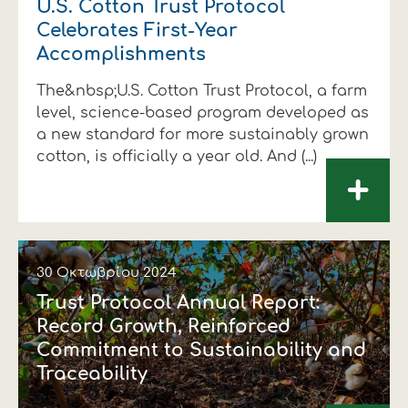
U.S. Cotton Trust Protocol
Celebrates First-Year
Accomplishments
The&nbsp;U.S. Cotton Trust Protocol, a farm
level, science-based program developed as
a new standard for more sustainably grown
cotton, is officially a year old. And (...)
+
30 Οκτωβρίου 2024
Trust Protocol Annual Report:
Record Growth, Reinforced
Commitment to Sustainability and
Traceability