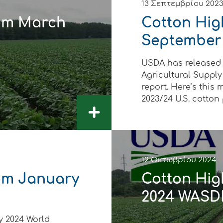
13 Σεπτεμβρίου 202
rom March
Cotton Hig
September
USDA has released 
Agricultural Suppl
report. Here’s this
2023/24 U.S. cotton p
+
12 Οκτωβρίου 2024
rom January
Cotton Hig
2024 WASD
y 2024 World