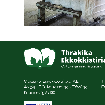
Θρακικά Εκκοκκιστήρια Α.Ε.
Τ
4ο χλμ. Ε.Ο. Κομοτηνής - Ξάνθης
F
Κομοτηνή, 69100