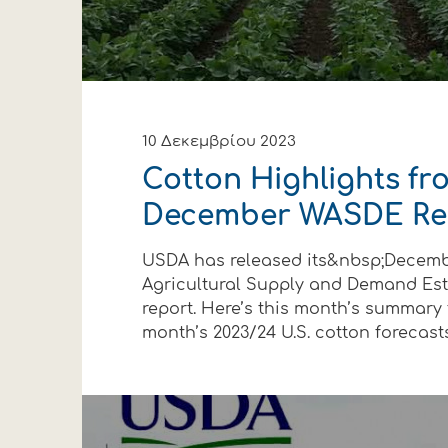
10 Δεκεμβρίου 2023
Cotton Highlights fr
December WASDE Re
USDA has released its&nbsp;Decemb
Agricultural Supply and Demand Es
report. Here’s this month’s summary 
month’s 2023/24 U.S. cotton forecasts 