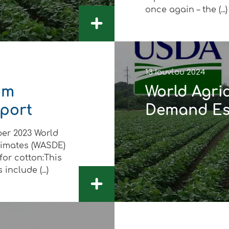
once again – the (...)
+
13 Ιουνίου 2024
om
World Agri
port
Demand Est
er 2023 World
timates (WASDE)
for cotton:This
include (...)
+