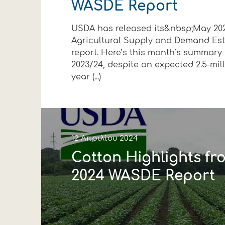
WASDE Report
Οικονομικά στοιχεία
Εξαγωγές
Ευφυής γεωργία
Αλυσίδα βάμβακος
Κλωστοϋφαντουργία - Έν
USDA has released its&nbsp;May 20
Εταιρική δομή
Συνέδρια
Συμβουλευτική στο χωράφ
Εταιρικά νέα
Agricultural Supply and Demand Es
report. Here’s this month’s summary 
Καινοτομία
Εκκόκκιση για λογαριασμ
2023/24, despite an expected 2.5-mil
year (...)
Εκδηλώσεις
Ιατρικές υπηρεσίες
Επικοινωνία
12 Απριλίου 2024
Cotton Highlights fr
2024 WASDE Report
Πως θα μας βρείτε
Πως θα μας βρείτε
Πως θα μας βρείτε
Πως θα μας βρείτε
Πως θα μας βρείτε
Πως θα μας βρείτε