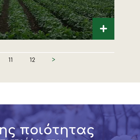
+
>
11
12
ης ποιότητας