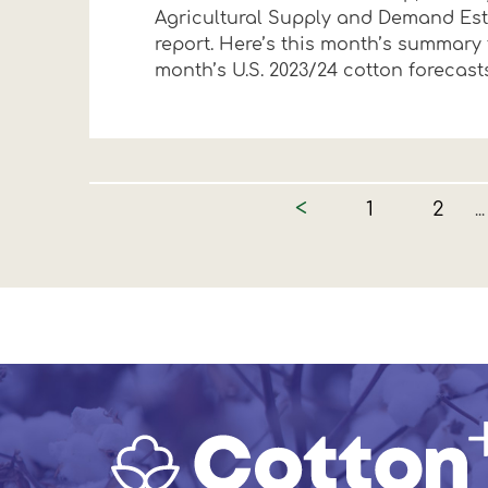
Agricultural Supply and Demand Es
report. Here’s this month’s summary 
month’s U.S. 2023/24 cotton forecasts 
<
1
2
...