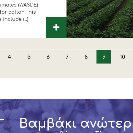
timates (WASDE)
for cotton:This
include (...)
+
4
5
6
7
8
9
10
Βαμβάκι ανώτερ