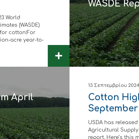
WASDE Rep
δυση
23 World
ι
timates (WASDE)
for cotton:For
ό του παραγωγού
lion-acre year-to-
+
13 Σεπτεμβρίου 202
om April
Cotton Hig
September
USDA has released 
Agricultural Suppl
ΑΚΟ
ΑΚΟ
ΑΚΟ
ΑΚΟ
ΑΚΟ
ΑΚΟ
report. Here’s this