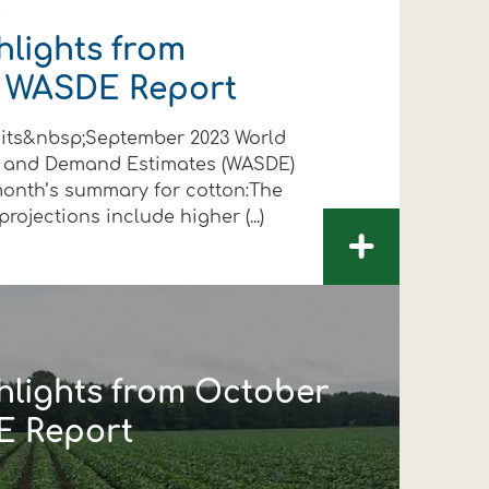
3
hlights from
 WASDE Report
its&nbsp;September 2023 World
y and Demand Estimates (WASDE)
 month’s summary for cotton:The
rojections include higher (...)
+
hlights from October
E Report