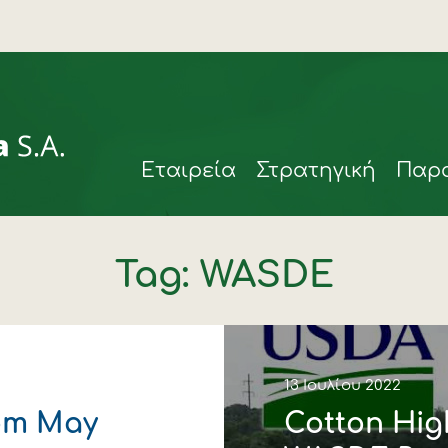
Eταιρεία
Στρατηγική
Παρ
Tag: WASDE
ιά
13 Ιουλίου 2022
rom May
Cotton High
rmax
η