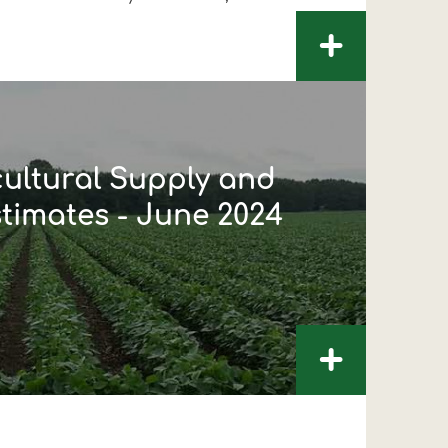
+
cultural Supply and
imates - June 2024
+