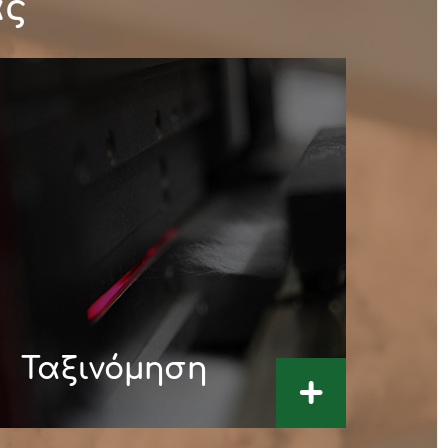
ας
Ταξινόμηση
+