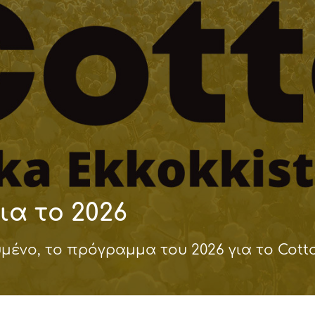
δυση
ι
ό του παραγωγού
για το 2026
μένο, το πρόγραμμα του 2026 για το Cott
ΑΚΟ
ΑΚΟ
ΑΚΟ
ΑΚΟ
ΑΚΟ
ΑΚΟ