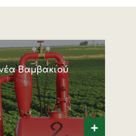
νέα Βαμβακιού
+