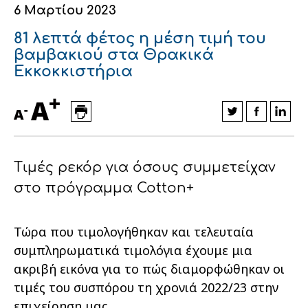
6 Μαρτίου 2023
Οικονομικά στοιχεία
Εξαγωγές
Ευφυής γεωργία
Αλυσίδα βάμβακος
Κλωστοϋφαντουργία - Ένδυση
81 λεπτά φέτος η μέση τιμή του
Εταιρική δομή
Συνέδρια
Συμβουλευτική στο χωράφι
Εταιρικά νέα
βαμβακιού στα Θρακικά
Εκκοκκιστήρια
Καινοτομία
Εκκόκκιση για λογαριασμό του
+
A
παραγωγού
-
Εκδηλώσεις
A
Ιατρικές υπηρεσίες
Επικοινωνία
Τιμές ρεκόρ για όσους συμμετείχαν
στο πρόγραμμα Cotton+
Τώρα που τιμολογήθηκαν και τελευταία
συμπληρωματικά τιμολόγια έχουμε μια
ακριβή εικόνα για το πώς διαμορφώθηκαν οι
τιμές του συσπόρου τη χρονιά 2022/23 στην
Πως θα μας βρείτε
Πως θα μας βρείτε
Πως θα μας βρείτε
Πως θα μας βρείτε
Πως θα μας βρείτε
Πως θα μας βρείτε
ΑΚΟΛΟΥΘΗΣΤΕ ΜΑΣ
ΑΚΟΛΟΥΘΗΣΤΕ ΜΑΣ
ΑΚΟΛΟΥΘΗΣΤΕ ΜΑΣ
ΑΚΟΛΟΥΘΗΣΤΕ ΜΑΣ
ΑΚΟΛΟΥΘΗΣΤΕ ΜΑΣ
ΑΚΟΛΟΥΘΗΣΤΕ ΜΑΣ
επιχείρηση μας.