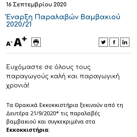
16 Σεπτεμβρίου 2020
Οικονομικά στοιχεία
Εξαγωγές
Ευφυής γεωργία
Αλυσίδα βάμβακος
Κλωστοϋφαντουργία - Ένδυση
Έναρξη Παραλαβών Βαμβακιού
Εταιρική δομή
Συνέδρια
Συμβουλευτική στο χωράφι
Εταιρικά νέα
2020/21
+
Καινοτομία
Εκκόκκιση για λογαριασμό του
A
-
A
παραγωγού
Εκδηλώσεις
Ιατρικές υπηρεσίες
Επικοινωνία
Ευχόμαστε σε όλους τους
παραγωγούς καλή και παραγωγική
χρονιά!
Τα Θρακικά Εκκοκκιστήρια ξεκινούν από τη
Δευτέρα 21/9/2020* τις παραλαβές
βαμβακιού και συγκεκριμένα στα
Εκκοκκιστήρια
:
Πως θα μας βρείτε
Πως θα μας βρείτε
Πως θα μας βρείτε
Πως θα μας βρείτε
Πως θα μας βρείτε
Πως θα μας βρείτε
ΑΚΟΛΟΥΘΗΣΤΕ ΜΑΣ
ΑΚΟΛΟΥΘΗΣΤΕ ΜΑΣ
ΑΚΟΛΟΥΘΗΣΤΕ ΜΑΣ
ΑΚΟΛΟΥΘΗΣΤΕ ΜΑΣ
ΑΚΟΛΟΥΘΗΣΤΕ ΜΑΣ
ΑΚΟΛΟΥΘΗΣΤΕ ΜΑΣ