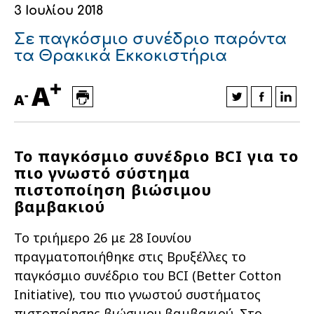
3 Ιουλίου 2018
Οικονομικά στοιχεία
Εξαγωγές
Ευφυής γεωργία
Αλυσίδα βάμβακος
Κλωστοϋφαντουργία - Ένδυση
Σε παγκόσμιο συνέδριο παρόντα
Εταιρική δομή
Συνέδρια
Συμβουλευτική στο χωράφι
Εταιρικά νέα
τα Θρακικά Εκκοκιστήρια
+
Καινοτομία
Εκκόκκιση για λογαριασμό του
A
-
A
παραγωγού
Εκδηλώσεις
Ιατρικές υπηρεσίες
Επικοινωνία
Το παγκόσμιο συνέδριο BCI για το
πιο γνωστό σύστημα
πιστοποίηση βιώσιμου
βαμβακιού
Το τριήμερο 26 με 28 Ιουνίου
πραγματοποιήθηκε στις Βρυξέλλες το
παγκόσμιο συνέδριο του BCI (Better Cotton
Initiative), του πιο γνωστού συστήματος
Πως θα μας βρείτε
Πως θα μας βρείτε
Πως θα μας βρείτε
Πως θα μας βρείτε
Πως θα μας βρείτε
Πως θα μας βρείτε
ΑΚΟΛΟΥΘΗΣΤΕ ΜΑΣ
ΑΚΟΛΟΥΘΗΣΤΕ ΜΑΣ
ΑΚΟΛΟΥΘΗΣΤΕ ΜΑΣ
ΑΚΟΛΟΥΘΗΣΤΕ ΜΑΣ
ΑΚΟΛΟΥΘΗΣΤΕ ΜΑΣ
ΑΚΟΛΟΥΘΗΣΤΕ ΜΑΣ
πιστοποίησης βιώσιμου βαμβακιού. Στο