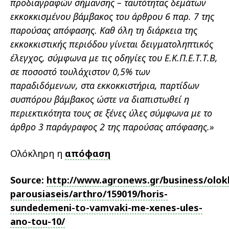
προδιαγραφών σήμανσης – ταυτότητας δεμάτων
εκκοκκισμένου βάμβακος του άρθρου 6 παρ. 7 της
παρούσας απόφασης. Καθ όλη τη διάρκεια της
εκκοκκιστικής περιόδου γίνεται δειγματοληπτικός
έλεγχος, σύμφωνα με τις οδηγίες του Ε.Κ.Π.Ε.Τ.Τ.Β,
σε ποσοστό τουλάχιστον 0,5% των
παραδιδόμενων, στα εκκοκκιστήρια, παρτίδων
συσπόρου βάμβακος ώστε να διαπιστωθεί η
περιεκτικότητα τους σε ξένες ύλες σύμφωνα με το
άρθρο 3 παράγραφος 2 της παρούσας απόφασης.»
Ολόκληρη η
απόφαση
Source:
http://www.agronews.gr/business/olok
parousiaseis/arthro/159019/horis-
sundedemeni-to-vamvaki-me-xenes-ules-
ano-tou-10/