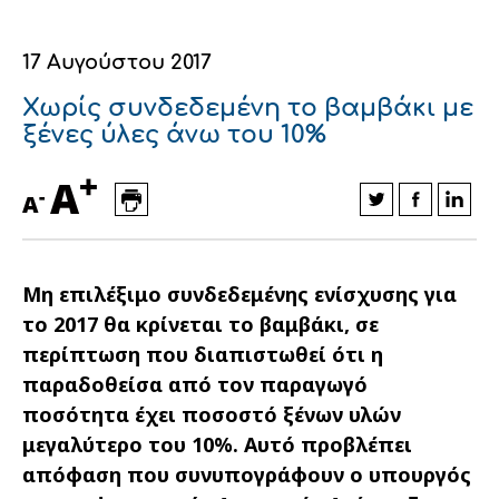
Οικονομικά στοιχεία
Εξαγωγές
Ευφυής γεωργία
Αλυσίδα βάμβακος
Κλωστοϋφαντουργία - Ένδυση
17 Αυγούστου 2017
Εταιρική δομή
Συνέδρια
Συμβουλευτική στο χωράφι
Εταιρικά νέα
Χωρίς συνδεδεμένη το βαμβάκι με
Καινοτομία
Εκκόκκιση για λογαριασμό του
ξένες ύλες άνω του 10%
παραγωγού
+
Εκδηλώσεις
A
-
A
Ιατρικές υπηρεσίες
Επικοινωνία
Μη επιλέξιμο συνδεδεμένης ενίσχυσης για
το 2017 θα κρίνεται το βαμβάκι, σε
περίπτωση που διαπιστωθεί ότι η
παραδοθείσα από τον παραγωγό
ποσότητα έχει ποσοστό ξένων υλών
μεγαλύτερο του 10%. Αυτό προβλέπει
απόφαση που συνυπογράφουν ο υπουργός
Πως θα μας βρείτε
Πως θα μας βρείτε
Πως θα μας βρείτε
Πως θα μας βρείτε
Πως θα μας βρείτε
Πως θα μας βρείτε
ΑΚΟΛΟΥΘΗΣΤΕ ΜΑΣ
ΑΚΟΛΟΥΘΗΣΤΕ ΜΑΣ
ΑΚΟΛΟΥΘΗΣΤΕ ΜΑΣ
ΑΚΟΛΟΥΘΗΣΤΕ ΜΑΣ
ΑΚΟΛΟΥΘΗΣΤΕ ΜΑΣ
ΑΚΟΛΟΥΘΗΣΤΕ ΜΑΣ