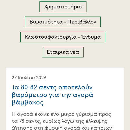
Οικονομικά στοιχεία
Εξαγωγές
Ευφυής γεωργία
Αλυσίδα βάμβακος
Κλωστοϋφαντουργία - Ένδυση
Χρηματιστήριο
Εταιρική δομή
Συνέδρια
Συμβουλευτική στο χωράφι
Εταιρικά νέα
Βιωσιμότητα - Περιβάλλον
Καινοτομία
Εκκόκκιση για λογαριασμό του
Κλωστοϋφαντουργία - Ένδυμα
παραγωγού
Εκδηλώσεις
Εταιρικά νέα
Ιατρικές υπηρεσίες
Επικοινωνία
27 Ιουλίου 2026
Τα 80-82 σεντς αποτελούν
βαρόμετρο για την αγορά
βάμβακος
Η αγορά έκανε ένα μικρό γύρισμα προς
τα 78 σεντς, κυρίως λόγω της έλλειψης
Πως θα μας βρείτε
Πως θα μας βρείτε
Πως θα μας βρείτε
Πως θα μας βρείτε
Πως θα μας βρείτε
Πως θα μας βρείτε
ΑΚΟΛΟΥΘΗΣΤΕ ΜΑΣ
ΑΚΟΛΟΥΘΗΣΤΕ ΜΑΣ
ΑΚΟΛΟΥΘΗΣΤΕ ΜΑΣ
ΑΚΟΛΟΥΘΗΣΤΕ ΜΑΣ
ΑΚΟΛΟΥΘΗΣΤΕ ΜΑΣ
ΑΚΟΛΟΥΘΗΣΤΕ ΜΑΣ
ζήτησης στη φυσική αγορά και κάποιων