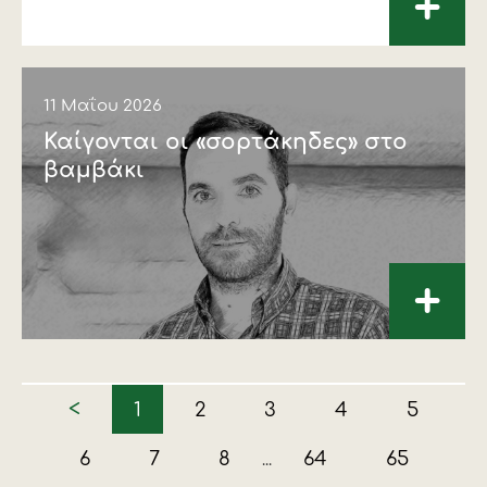
+
11 Μαΐου 2026
Καίγονται οι «σορτάκηδες» στο
βαµβάκι
+
<
1
2
3
4
5
6
7
8
64
65
...