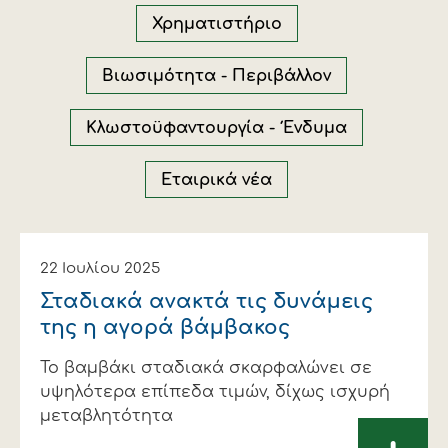
Οικονομικά στοιχεία
Εξαγωγές
Ευφυής γεωργία
Αλυσίδα βάμβακος
Κλωστοϋφαντουργία - Ένδυση
Χρηματιστήριο
Εταιρική δομή
Συνέδρια
Συμβουλευτική στο χωράφι
Εταιρικά νέα
Βιωσιμότητα - Περιβάλλον
Καινοτομία
Εκκόκκιση για λογαριασμό του
Κλωστοϋφαντουργία - Ένδυμα
παραγωγού
Εκδηλώσεις
Εταιρικά νέα
Ιατρικές υπηρεσίες
Επικοινωνία
22 Ιουλίου 2025
Σταδιακά ανακτά τις δυνάµεις
της η αγορά βάµβακος
Το βαµβάκι σταδιακά σκαρφαλώνει σε
υψηλότερα επίπεδα τιµών, δίχως ισχυρή
µεταβλητότητα
Πως θα μας βρείτε
Πως θα μας βρείτε
Πως θα μας βρείτε
Πως θα μας βρείτε
Πως θα μας βρείτε
Πως θα μας βρείτε
ΑΚΟΛΟΥΘΗΣΤΕ ΜΑΣ
ΑΚΟΛΟΥΘΗΣΤΕ ΜΑΣ
ΑΚΟΛΟΥΘΗΣΤΕ ΜΑΣ
ΑΚΟΛΟΥΘΗΣΤΕ ΜΑΣ
ΑΚΟΛΟΥΘΗΣΤΕ ΜΑΣ
ΑΚΟΛΟΥΘΗΣΤΕ ΜΑΣ