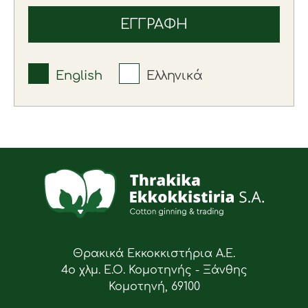
English
Ελληνικά
Θρακικά Εκκοκκιστήρια Α.Ε.
4ο χλμ. Ε.Ο. Κομοτηνής - Ξάνθης
Κομοτηνή, 69100