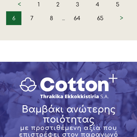
<
1
2
3
4
5
>
6
7
8
64
65
...
Βαμβάκι ανώτερης
ποιότητας
με προστιθέμενη αξία που
επιστρέφει στον παραγωγό