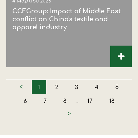
4 Μαρτίου 2026
CCFGroup: Impact of Middle East
conflict on China's textile and
apparel industry
+
<
1
2
3
4
5
6
7
8
17
18
...
>