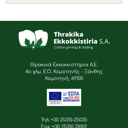
Θρακικά Εκκοκκιστήρια Α.Ε.
4ο χλμ. Ε.Ο. Κομοτηνής - Ξάνθης
Κομοτηνή, 69100
Τηλ: +30 25310-25035
Fax: +30 25310 31002