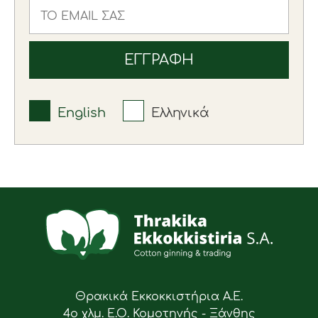
English
Ελληνικά
Θρακικά Εκκοκκιστήρια Α.Ε.
4ο χλμ. Ε.Ο. Κομοτηνής - Ξάνθης