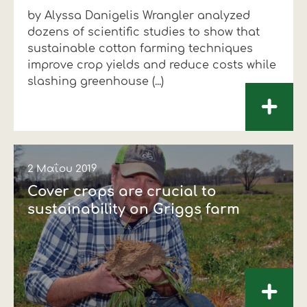
by Alyssa Danigelis Wrangler analyzed
Οικονομικά στοιχεία
Εξαγωγές
Ευφυής γεωργία
Αλυσίδα βάμβακος
Κλωστοϋφαντουργία - Ένδυση
dozens of scientific studies to show that
Εταιρική δομή
Συνέδρια
Συμβουλευτική στο χωράφι
Εταιρικά νέα
sustainable cotton farming techniques
improve crop yields and reduce costs while
Καινοτομία
Εκκόκκιση για λογαριασμό του
slashing greenhouse (...)
+
παραγωγού
Εκδηλώσεις
Ιατρικές υπηρεσίες
Επικοινωνία
2 Μαΐου 2019
Cover crops are crucial to
sustainability on Griggs farm
+
Πως θα μας βρείτε
Πως θα μας βρείτε
Πως θα μας βρείτε
Πως θα μας βρείτε
Πως θα μας βρείτε
Πως θα μας βρείτε
ΑΚΟΛΟΥΘΗΣΤΕ ΜΑΣ
ΑΚΟΛΟΥΘΗΣΤΕ ΜΑΣ
ΑΚΟΛΟΥΘΗΣΤΕ ΜΑΣ
ΑΚΟΛΟΥΘΗΣΤΕ ΜΑΣ
ΑΚΟΛΟΥΘΗΣΤΕ ΜΑΣ
ΑΚΟΛΟΥΘΗΣΤΕ ΜΑΣ