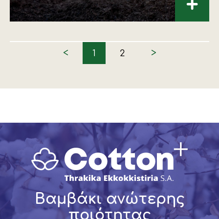
+
<
>
1
2
Βαμβάκι ανώτερης
ποιότητας