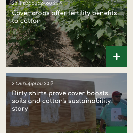
28 Φεβρουαρίου 2019
Cover crops offer fertility benefits
to cotton
+
2 Οκτωβρίου 2019
Dirty shirts prove cover boosts
soils and cotton's sustainability
story