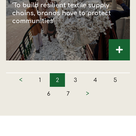
‘To build resilient textile supply
chains, brands have to protect
communities’
+
<
1
2
3
4
5
>
6
7