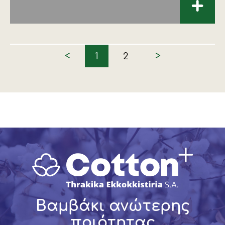
+
<
>
1
2
Βαμβάκι ανώτερης
ποιότητας