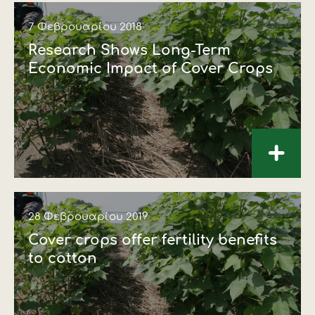
7 Φεβρουαρίου 2018
Research Shows Long-Term
Economic Impact of Cover Crops
+
28 Φεβρουαρίου 2019
Cover crops offer fertility benefits
to cotton