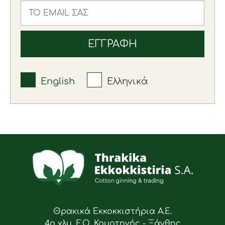
English
Ελληνικά
Θρακικά Εκκοκκιστήρια Α.Ε.
4ο χλμ. Ε.Ο. Κομοτηνής - Ξάνθης