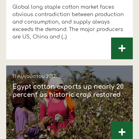
Global long staple cotton market faces
Οικονομικά στοιχεία
Εξαγωγές
Ευφυής γεωργία
Αλυσίδα βάμβακος
Κλωστοϋφαντουργία - Ένδυση
obvious contradiction between production
Εταιρική δομή
Συνέδρια
Συμβουλευτική στο χωράφι
Εταιρικά νέα
and consumption, and supply always
exceeds the demand. The major producers
Καινοτομία
Εκκόκκιση για λογαριασμό του
are US, China and (...)
+
παραγωγού
Εκδηλώσεις
Ιατρικές υπηρεσίες
Επικοινωνία
11 Αυγούστου 2017
Egypt cotton exports up nearly 20
percent as historic crop restored
+
Πως θα μας βρείτε
Πως θα μας βρείτε
Πως θα μας βρείτε
Πως θα μας βρείτε
Πως θα μας βρείτε
Πως θα μας βρείτε
ΑΚΟΛΟΥΘΗΣΤΕ ΜΑΣ
ΑΚΟΛΟΥΘΗΣΤΕ ΜΑΣ
ΑΚΟΛΟΥΘΗΣΤΕ ΜΑΣ
ΑΚΟΛΟΥΘΗΣΤΕ ΜΑΣ
ΑΚΟΛΟΥΘΗΣΤΕ ΜΑΣ
ΑΚΟΛΟΥΘΗΣΤΕ ΜΑΣ