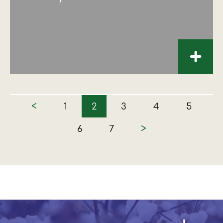
+
<
1
2
3
4
5
>
6
7