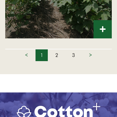
+
<
>
1
2
3