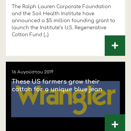
The Ralph Lauren Corporate Foundation
Οικονομικά στοιχεία
Εξαγωγές
Ευφυής γεωργία
Αλυσίδα βάμβακος
Κλωστοϋφαντουργία - Ένδυση
and the Soil Health Institute have
Εταιρική δομή
Συνέδρια
Συμβουλευτική στο χωράφι
Εταιρικά νέα
announced a $5 million founding grant to
launch the Institute’s U.S. Regenerative
Καινοτομία
Εκκόκκιση για λογαριασμό του
Cotton Fund (...)
+
παραγωγού
Εκδηλώσεις
Ιατρικές υπηρεσίες
Επικοινωνία
16 Αυγούστου 2019
These US farmers grow their
cotton for a unique blue jean
+
Πως θα μας βρείτε
Πως θα μας βρείτε
Πως θα μας βρείτε
Πως θα μας βρείτε
Πως θα μας βρείτε
Πως θα μας βρείτε
ΑΚΟΛΟΥΘΗΣΤΕ ΜΑΣ
ΑΚΟΛΟΥΘΗΣΤΕ ΜΑΣ
ΑΚΟΛΟΥΘΗΣΤΕ ΜΑΣ
ΑΚΟΛΟΥΘΗΣΤΕ ΜΑΣ
ΑΚΟΛΟΥΘΗΣΤΕ ΜΑΣ
ΑΚΟΛΟΥΘΗΣΤΕ ΜΑΣ