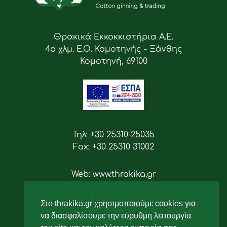
Θρακικά Εκκοκκιστήρια Α.Ε.
4ο χλμ. Ε.Ο. Κομοτηνής - Ξάνθης
Κομοτηνή, 69100
Τηλ: +30 25310-25035
Fax: +30 25310 31002
Web: www.thrakika.gr
Email: info [at] thrakika.gr
Στο thrakika.gr χρησιμοποιούμε cookies για
Ακολουθήστε μας
να διασφαλίσουμε την εύρυθμη λειτουργία