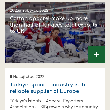
20 Δεκεμβρίου 2022
Cotton apparel make up more
than half of Turkiye's total exports
to UK
+
8 Νοεμβρίου 2022
Türkiye apparel industry is the
reliable supplier of Europe
Türkiye's İstanbul Apparel Exporters'
Association (IHKIB) reveals why the country