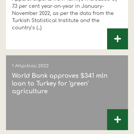
7.3 per cent year-on-year in January-
Οικονομικά στοιχεία
Εξαγωγές
Ευφυής γεωργία
Αλυσίδα βάμβακος
Κλωστοϋφαντουργία - Ένδυση
November 2022, as per the data from the
Turkish Statistical Institute and the
Εταιρική δομή
Συνέδρια
Συμβουλευτική στο χωράφι
Εταιρικά νέα
country’s (...)
+
Καινοτομία
Εκκόκκιση για λογαριασμό του
παραγωγού
Εκδηλώσεις
Ιατρικές υπηρεσίες
Επικοινωνία
1 Απριλίου 2022
World Bank approves $341 mln
loan to Turkey for 'green'
agriculture
+
Πως θα μας βρείτε
Πως θα μας βρείτε
Πως θα μας βρείτε
Πως θα μας βρείτε
Πως θα μας βρείτε
Πως θα μας βρείτε
ΑΚΟΛΟΥΘΗΣΤΕ ΜΑΣ
ΑΚΟΛΟΥΘΗΣΤΕ ΜΑΣ
ΑΚΟΛΟΥΘΗΣΤΕ ΜΑΣ
ΑΚΟΛΟΥΘΗΣΤΕ ΜΑΣ
ΑΚΟΛΟΥΘΗΣΤΕ ΜΑΣ
ΑΚΟΛΟΥΘΗΣΤΕ ΜΑΣ