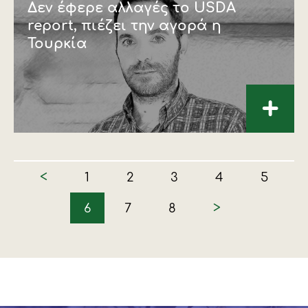
∆εν έφερε αλλαγές το USDA
report, πιέζει την αγορά η
Τουρκία
+
<
1
2
3
4
5
>
6
7
8