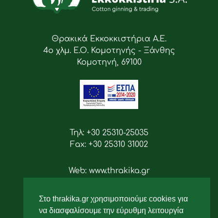
Θρακικά Εκκοκκιστήρια Α.Ε.
4ο χλμ. Ε.Ο. Κομοτηνής - Ξάνθης
Κομοτηνή, 69100
Τηλ: +30 25310-25035
Fax: +30 25310 31002
Web: www.thrakika.gr
Email: info [at] thrakika.gr
Στο thrakika.gr χρησιμοποιούμε cookies για
Ακολουθήστε μας
να διασφαλίσουμε την εύρυθμη λειτουργία