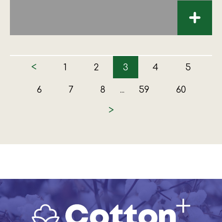
+
<
1
2
3
4
5
6
7
8
59
60
...
>