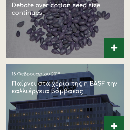
Debate over cotton seed size
continues
+
18 Φεβρουαρίου 2019
Παίρνει στα χέρια της η BASF την
καλλιέργεια βάμβακος
+