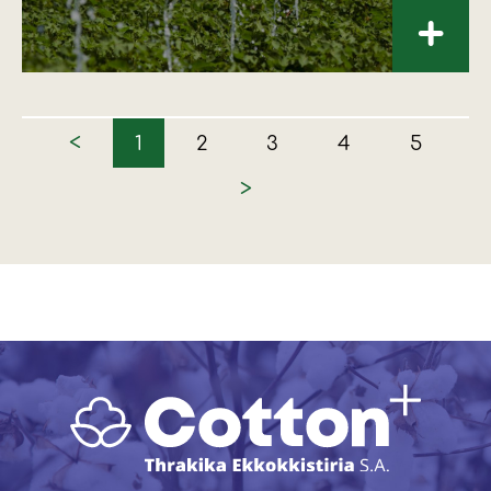
+
<
1
2
3
4
5
>