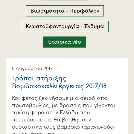
Οικονομικά στοιχεία
Εξαγωγές
Ευφυής γεωργία
Αλυσίδα βάμβακος
Κλωστοϋφαντουργία - Ένδυση
Βιωσιμότητα - Περιβάλλον
Εταιρική δομή
Συνέδρια
Συμβουλευτική στο χωράφι
Εταιρικά νέα
Κλωστοϋφαντουργία - Ένδυμα
Καινοτομία
Εκκόκκιση για λογαριασμό του
Εταιρικά νέα
παραγωγού
Εκδηλώσεις
Ιατρικές υπηρεσίες
Επικοινωνία
8 Αυγούστου 2017
Τρόποι στήριξης
Βαμβακοκαλλιέργειας 2017/18
Και φέτος ξεκινήσαμε μια σειρά από
πρωτοβουλίες, με δράσεις που γίνονται
πρώτη φορά στην Ελλάδα που
πιστεύουμε ότι θα βοηθήσουν
Πως θα μας βρείτε
Πως θα μας βρείτε
Πως θα μας βρείτε
Πως θα μας βρείτε
Πως θα μας βρείτε
Πως θα μας βρείτε
ΑΚΟΛΟΥΘΗΣΤΕ ΜΑΣ
ΑΚΟΛΟΥΘΗΣΤΕ ΜΑΣ
ΑΚΟΛΟΥΘΗΣΤΕ ΜΑΣ
ΑΚΟΛΟΥΘΗΣΤΕ ΜΑΣ
ΑΚΟΛΟΥΘΗΣΤΕ ΜΑΣ
ΑΚΟΛΟΥΘΗΣΤΕ ΜΑΣ
ουσιαστικά τους βαμβακοπαραγωγούς-