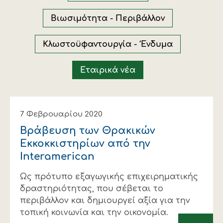
Οικονομικά στοιχεία
Εξαγωγές
Ευφυής γεωργία
Αλυσίδα βάμβακος
Κλωστοϋφαντουργία - Ένδυση
Βιωσιμότητα - Περιβάλλον
Εταιρική δομή
Συνέδρια
Συμβουλευτική στο χωράφι
Εταιρικά νέα
Κλωστοϋφαντουργία - Ένδυμα
Καινοτομία
Εκκόκκιση για λογαριασμό του
Εταιρικά νέα
παραγωγού
Εκδηλώσεις
Ιατρικές υπηρεσίες
Επικοινωνία
7 Φεβρουαρίου 2020
Βράβευση των Θρακικών
Εκκοκκιστηρίων από την
Interamerican
Ως πρότυπο εξαγωγικής επιχειρηματικής
δραστηριότητας, που σέβεται το
περιβάλλον και δημιουργεί αξία για την
Πως θα μας βρείτε
Πως θα μας βρείτε
Πως θα μας βρείτε
Πως θα μας βρείτε
Πως θα μας βρείτε
Πως θα μας βρείτε
ΑΚΟΛΟΥΘΗΣΤΕ ΜΑΣ
ΑΚΟΛΟΥΘΗΣΤΕ ΜΑΣ
ΑΚΟΛΟΥΘΗΣΤΕ ΜΑΣ
ΑΚΟΛΟΥΘΗΣΤΕ ΜΑΣ
ΑΚΟΛΟΥΘΗΣΤΕ ΜΑΣ
ΑΚΟΛΟΥΘΗΣΤΕ ΜΑΣ
τοπική κοινωνία και την οικονομία.