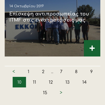
14 Οκτωβρίου 2019
Επίσκεψη αντιπροσωπείας του
ITMF στις εγκαταστάσεις μας
+
<
1
2
7
8
9
...
10
11
12
13
14
>
15