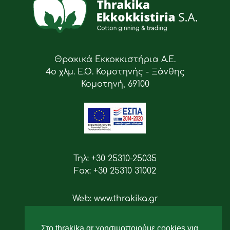
Θρακικά Εκκοκκιστήρια Α.Ε.
4ο χλμ. Ε.Ο. Κομοτηνής - Ξάνθης
Κομοτηνή, 69100
Τηλ: +30 25310-25035
Fax: +30 25310 31002
Web: www.thrakika.gr
Email: info [at] thrakika.gr
Στο thrakika.gr χρησιμοποιούμε cookies για