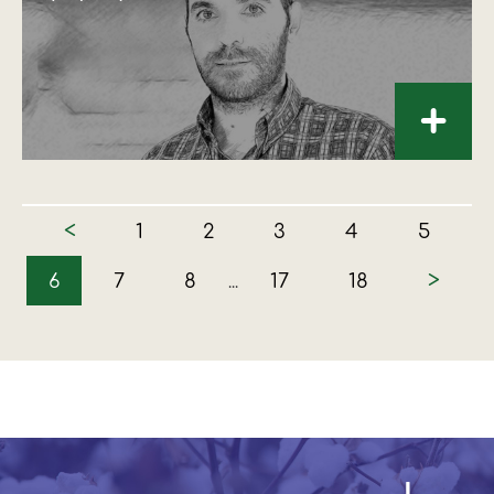
+
<
1
2
3
4
5
>
6
7
8
17
18
...