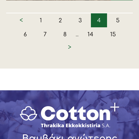
<
1
2
3
4
5
6
7
8
14
15
...
>
Βαμβάκι ανώτερης